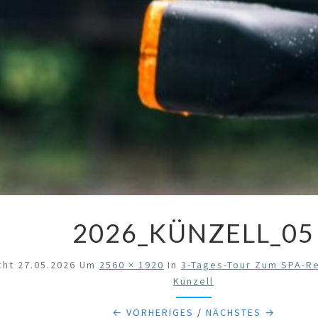
2026_KÜNZELL_05
cht
27.05.2026
Um
2560 × 1920
In
3-Tages-Tour Zum SPA-Re
Künzell
← VORHERIGES
/
NÄCHSTES →