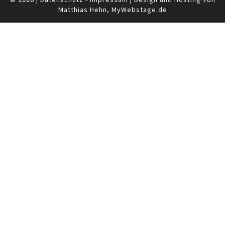
Matthias Hehn,
MyWebstage.de