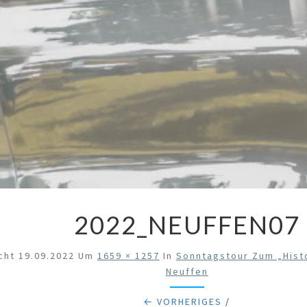
2022_NEUFFEN07
icht
19.09.2022
Um
1659 × 1257
In
Sonntagstour Zum „Hist
Neuffen
← VORHERIGES
/