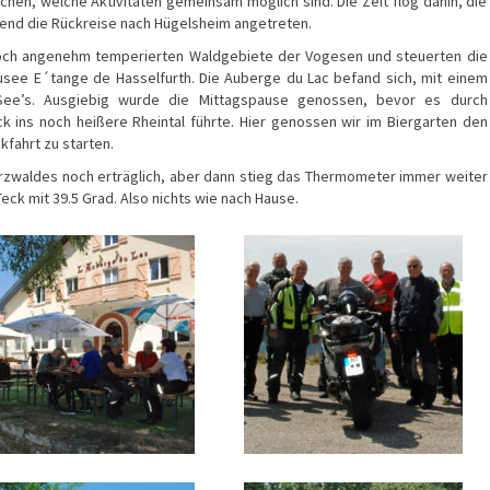
en, welche Aktivitäten gemeinsam möglich sind. Die Zeit flog dahin, die
end die Rückreise nach Hügelsheim angetreten.
och angenehm temperierten Waldgebiete der Vogesen und steuerten die
ausee E´tange de Hasselfurth. Die Auberge du Lac befand sich, mit einem
 See’s. Ausgiebig wurde die Mittagspause genossen, bevor es durch
 ins noch heißere Rheintal führte. Hier genossen wir im Biergarten den
fahrt zu starten.
rzwaldes noch erträglich, aber dann stieg das Thermometer immer weiter
Teck mit 39.5 Grad. Also nichts wie nach Hause.