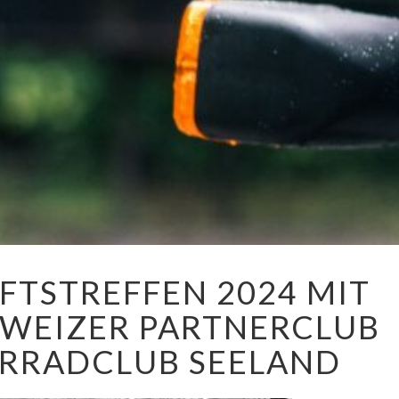
FREUNDSCHAFTSTREFFEN
TSTREFFEN 2024 MIT
2024
MIT
WEIZER PARTNERCLUB
UNSEREM
SCHWEIZER
RRADCLUB SEELAND
PARTNERCLUB
BMW
MOTORRADCLUB