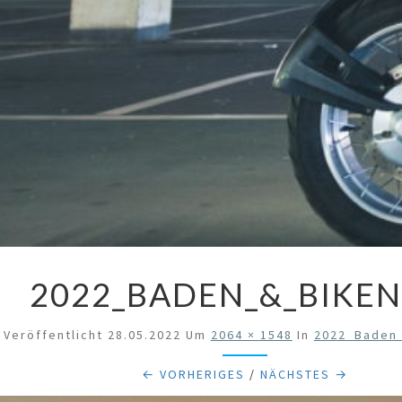
2022_BADEN_&_BIKEN
Veröffentlicht
28.05.2022
Um
2064 × 1548
In
2022_Baden
← VORHERIGES
/
NÄCHSTES →