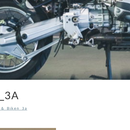
_3A
_&_Biken_3a