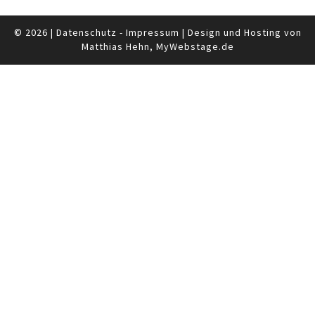
© 2026
|
Datenschutz
-
Impressum
|
Design und Hosting von
Matthias Hehn,
MyWebstage.de