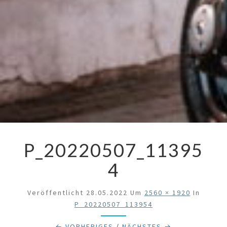
P_20220507_11395
4
Veröffentlicht
28.05.2022
Um
2560 × 1920
In
P_20220507_113954
← VORHERIGES
/
NÄCHSTES →