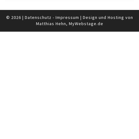
© 2026
|
Datenschutz
-
Impressum
|
Design und Hosting von
Matthias Hehn,
MyWebstage.de