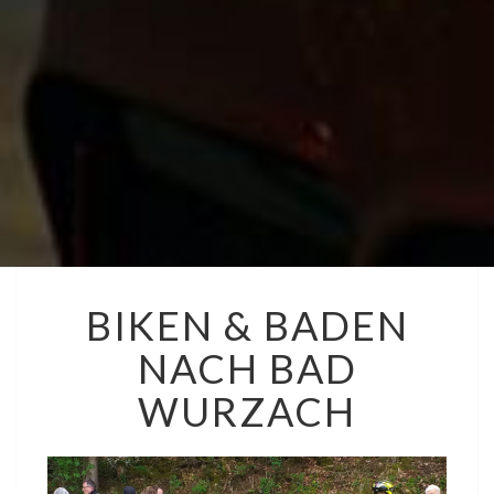
BIKEN
BIKEN & BADEN
&
BADEN
NACH BAD
NACH
BAD
WURZACH
WURZACH